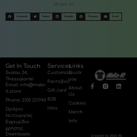
share to
Facebook
Twitter
LinkedIn
Pinterest
Email
Get In Touch
Services
Links
Svolou 24,
Customize
Quick
Thessaloniki
pay
Ραντεβού
Email: info@make-
About
Gift card
it.store
Us
B2B
Phone: 2310 221740
Cookies
Idea
Ωράριο
Merch
λειτουργίας
Info
Εγχειρίδιο
χρήσης
Downloads
Created by
2026 All