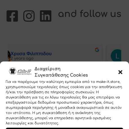
and follow us
Kama Sutra
2 years ago
Διαχείριση
Εξαιρετικά αποτελέσματα και ποι
Συγκατάθεσης Cookies
και τιμή!
Για να παρέχουμε την καλύτερη εμπειρία από το make-it.store,
χρησιμοποιούμε τεχνολογίες όπως cookies για την αποθήκευση
ή/και την πρόσβαση σε πληροφορίες συσκευών. Η
συγκατάθεση για τις εν λόγω τεχνολογίες θα μας επιτρέψει να
επεξεργαστούμε δεδομένα προσωπικού χαρακτήρα, όπως
συμπεριφορά περιήγησης ή μοναδικά αναγνωριστικά σε αυτόν
τον ιστότοπο. Η μη συγκατάθεση ή η ανάκληση της
συγκατάθεσης, μπορεί να επηρεάσει αρνητικά ορισμένες
λειτουργίες και δυνατότητες.